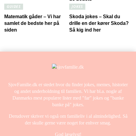
GUIDES
JOKES
Matematik gåder – Vi har
Skoda jokes – Skal du
samlet de bedste her på
drille en der kører Skoda?
siden
Så kig ind her
SjovFamilie.dk er stedet hvor du finder jokes, memes, historier
og andet underholdning til familien. Vi har bl.a. nogle af
Danmarks mest populære lister med "far" jokes og "banke
banke på" jokes.
Derudover skriver vi også om familieliv i al almindelighed. Så
der skulle gerne være noget for enhver smag.
God læselyst!