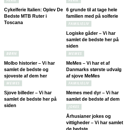
FERIE
FERIE
Cykelferie Italien: Oplev De
6 grunde til at tage hele
Bedste MTB Ruter i
familien med på solferie
Toscana
FAMILIELIV
Logiske gåder – Vi har
samlet de bedste her på
siden
BØRN
MEMES
Molbo historier – Vi har
MeMes – Vi har et af
samlet de bedste og
Danmarks største udvalg
sjoveste af dem her
af sjove MeMes
MEMES
FAMILIELIV
Sjove billeder – Vi har
Memes med dyr – Vi har
samlet de bedste her på
samlet de bedste af dem
siden
JOKES
Århusianer jokes og
vittigheder – Vi har samlet
de bedste