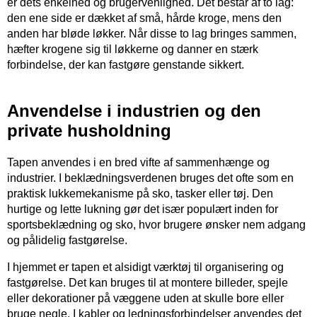
er dets enkelhed og brugervenlighed. Det består af to lag:
den ene side er dækket af små, hårde kroge, mens den
anden har bløde løkker. Når disse to lag bringes sammen,
hæfter krogene sig til løkkerne og danner en stærk
forbindelse, der kan fastgøre genstande sikkert.
Anvendelse i industrien og den
private husholdning
Tapen anvendes i en bred vifte af sammenhænge og
industrier. I beklædningsverdenen bruges det ofte som en
praktisk lukkemekanisme på sko, tasker eller tøj. Den
hurtige og lette lukning gør det især populært inden for
sportsbeklædning og sko, hvor brugere ønsker nem adgang
og pålidelig fastgørelse.
I hjemmet er tapen et alsidigt værktøj til organisering og
fastgørelse. Det kan bruges til at montere billeder, spejle
eller dekorationer på væggene uden at skulle bore eller
bruge negle. I kabler og ledningsforbindelser anvendes det