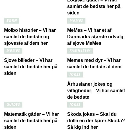
samlet de bedste her på
siden
BØRN
MEMES
Molbo historier – Vi har
MeMes – Vi har et af
samlet de bedste og
Danmarks største udvalg
sjoveste af dem her
af sjove MeMes
MEMES
FAMILIELIV
Sjove billeder – Vi har
Memes med dyr – Vi har
samlet de bedste her på
samlet de bedste af dem
siden
JOKES
Århusianer jokes og
vittigheder – Vi har samlet
de bedste
GUIDES
JOKES
Matematik gåder – Vi har
Skoda jokes – Skal du
samlet de bedste her på
drille en der kører Skoda?
siden
Så kig ind her