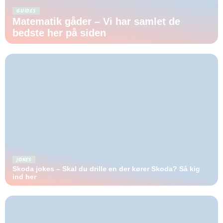
GUIDES
Matematik gåder – Vi har samlet de
bedste her på siden
JOKES
Skoda jokes – Skal du drille en der kører Skoda? Så kig
ind her