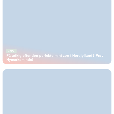
SJOV
På udkig efter den perfekte mini zoo i Nordjylland? Prøv
Nymarksminde!