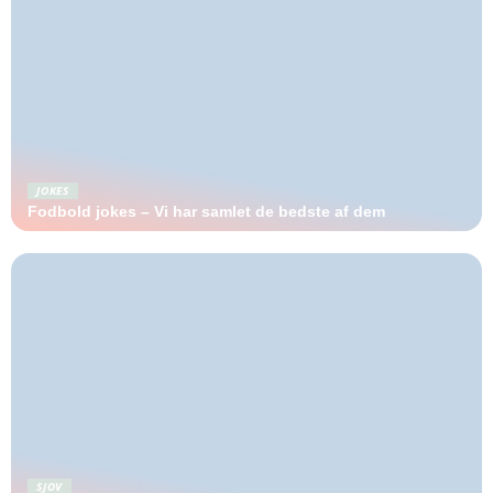
JOKES
Fodbold jokes – Vi har samlet de bedste af dem
SJOV