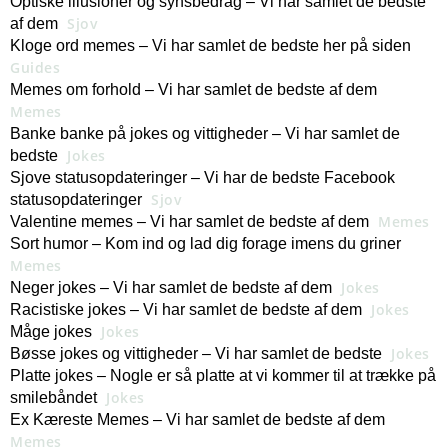
Optiske illusioner og synsbedrag – Vi har samlet de bedste
Sjov
af dem
Kloge ord memes – Vi har samlet de bedste her på siden
Guides
Memes om forhold – Vi har samlet de bedste af dem
Memes
Banke banke på jokes og vittigheder – Vi har samlet de
Jokes
bedste
Sjove statusopdateringer – Vi har de bedste Facebook
Sjov
statusopdateringer
Memes
Valentine memes – Vi har samlet de bedste af dem
Sort humor – Kom ind og lad dig forage imens du griner
Memes
Jokes
Neger jokes – Vi har samlet de bedste af dem
Jokes
Racistiske jokes – Vi har samlet de bedste af dem
Jokes
Måge jokes
Jokes
Bøsse jokes og vittigheder – Vi har samlet de bedste
Platte jokes – Nogle er så platte at vi kommer til at trække på
Jokes
smilebåndet
Ex Kæreste Memes – Vi har samlet de bedste af dem
Memes