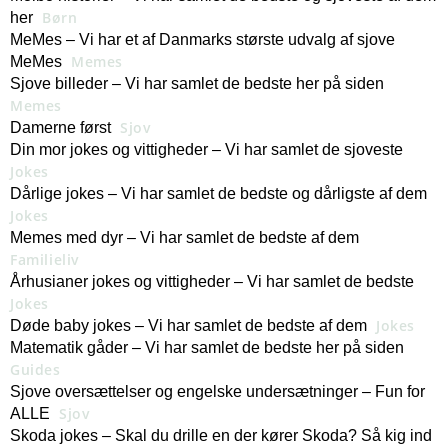
Børn
her
MeMes – Vi har et af Danmarks største udvalg af sjove
Memes
MeMes
Sjove billeder – Vi har samlet de bedste her på siden
Memes
Sjov
Damerne først
Din mor jokes og vittigheder – Vi har samlet de sjoveste
Jokes
Dårlige jokes – Vi har samlet de bedste og dårligste af dem
Jokes
Memes med dyr – Vi har samlet de bedste af dem
Familieliv
Århusianer jokes og vittigheder – Vi har samlet de bedste
Jokes
Jokes
Døde baby jokes – Vi har samlet de bedste af dem
Matematik gåder – Vi har samlet de bedste her på siden
Guides
Sjove oversættelser og engelske undersætninger – Fun for
Sjov
ALLE
Skoda jokes – Skal du drille en der kører Skoda? Så kig ind