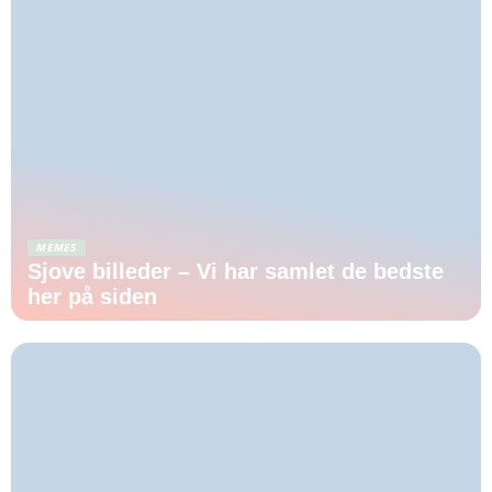
MEMES
Sjove billeder – Vi har samlet de bedste
her på siden