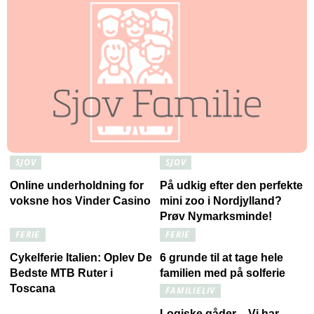
SJOV
SJOV
Online underholdning for
På udkig efter den perfekte
voksne hos Vinder Casino
mini zoo i Nordjylland?
Prøv Nymarksminde!
FERIE
FERIE
Cykelferie Italien: Oplev De
6 grunde til at tage hele
Bedste MTB Ruter i
familien med på solferie
Toscana
FAMILIELIV
Logiske gåder – Vi har