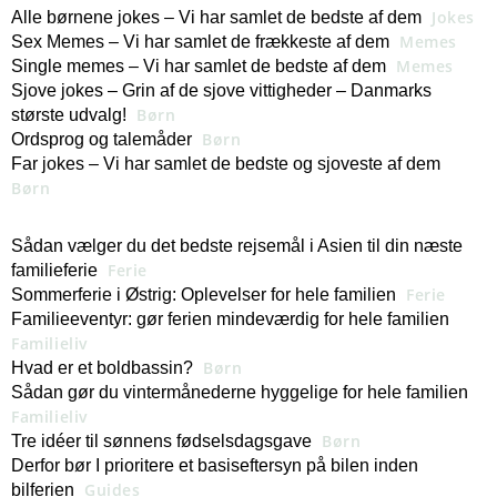
Jokes
Alle børnene jokes – Vi har samlet de bedste af dem
Memes
Sex Memes – Vi har samlet de frækkeste af dem
Memes
Single memes – Vi har samlet de bedste af dem
Sjove jokes – Grin af de sjove vittigheder – Danmarks
Børn
største udvalg!
Børn
Ordsprog og talemåder
Far jokes – Vi har samlet de bedste og sjoveste af dem
Børn
Sådan vælger du det bedste rejsemål i Asien til din næste
Ferie
familieferie
Ferie
Sommerferie i Østrig: Oplevelser for hele familien
Familieeventyr: gør ferien mindeværdig for hele familien
Familieliv
Børn
Hvad er et boldbassin?
Sådan gør du vintermånederne hyggelige for hele familien
Familieliv
Børn
Tre idéer til sønnens fødselsdagsgave
Derfor bør I prioritere et basiseftersyn på bilen inden
Guides
bilferien