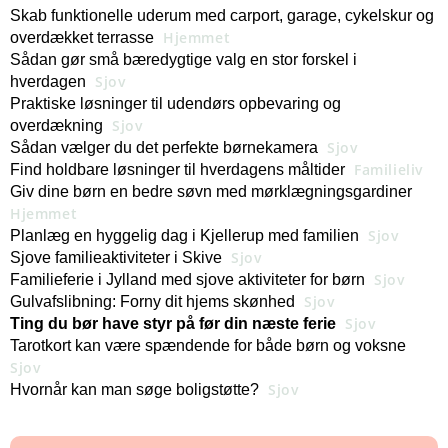
Skab funktionelle uderum med carport, garage, cykelskur og
Hjemmet
overdækket terrasse
Sådan gør små bæredygtige valg en stor forskel i
Sjov
hverdagen
Praktiske løsninger til udendørs opbevaring og
Sjov
overdækning
Sjov
Sådan vælger du det perfekte børnekamera
Familieliv
Find holdbare løsninger til hverdagens måltider
Giv dine børn en bedre søvn med mørklægningsgardiner
Hjemmet
Sjov
Planlæg en hyggelig dag i Kjellerup med familien
Sjov
Sjove familieaktiviteter i Skive
Sjov
Familieferie i Jylland med sjove aktiviteter for børn
Sjov
Gulvafslibning: Forny dit hjems skønhed
Sjov
Ting du bør have styr på før din næste ferie
Tarotkort kan være spændende for både børn og voksne
Sjov
Sjov
Hvornår kan man søge boligstøtte?