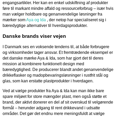
engangsartikler. Her kan en enkel udskiftning af produkter
føre til markant mindre affald og ressourceforbrug – især hvis
man vælger holdbare og genanvendelige løsninger fra
mærker som
Aya og Ida
, der netop har specialiseret sig i
bæredygtige alternativer til hverdagsprodukter.
Danske brands viser vejen
I Danmark ses en voksende tendens til, at både forbrugere
og virksomheder tager ansvar. Et fremtrædende eksempel er
det danske mærke Aya & Ida, som har gjort det til deres
mission at kombinere funktionelt design med
bæredygtighed. De producerer blandt andet genanvendelige
drikkeflasker og madopbevaringsløsninger i rustfrit stål og
glas, som kan erstatte plastprodukter i hverdagen.
Ved at vælge produkter fra Aya & Ida kan man ikke bare
spare miljøet for store mængder plast, men også støtte et
brand, der aktivt donerer en del af sit overskud til velgørende
formål – herunder adgang til rent drikkevand i udsatte
områder. Det gør det endnu mere meningsfuldt at vælge