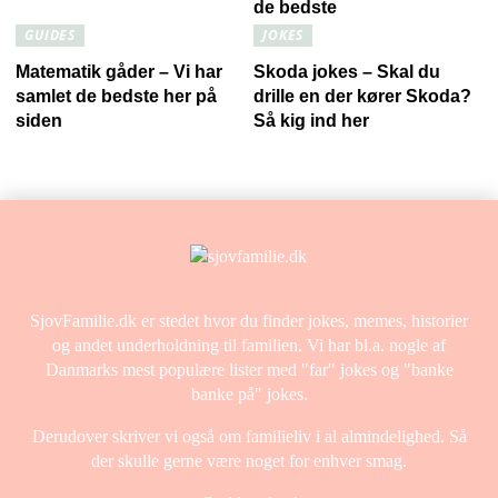
de bedste
GUIDES
JOKES
Matematik gåder – Vi har
Skoda jokes – Skal du
samlet de bedste her på
drille en der kører Skoda?
siden
Så kig ind her
SjovFamilie.dk er stedet hvor du finder jokes, memes, historier
og andet underholdning til familien. Vi har bl.a. nogle af
Danmarks mest populære lister med "far" jokes og "banke
banke på" jokes.
Derudover skriver vi også om familieliv i al almindelighed. Så
der skulle gerne være noget for enhver smag.