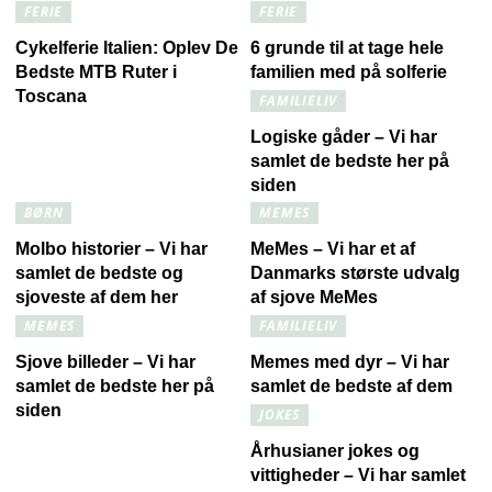
FERIE
FERIE
Cykelferie Italien: Oplev De
6 grunde til at tage hele
Bedste MTB Ruter i
familien med på solferie
Toscana
FAMILIELIV
Logiske gåder – Vi har
samlet de bedste her på
siden
BØRN
MEMES
Molbo historier – Vi har
MeMes – Vi har et af
samlet de bedste og
Danmarks største udvalg
sjoveste af dem her
af sjove MeMes
MEMES
FAMILIELIV
Sjove billeder – Vi har
Memes med dyr – Vi har
samlet de bedste her på
samlet de bedste af dem
siden
JOKES
Århusianer jokes og
vittigheder – Vi har samlet