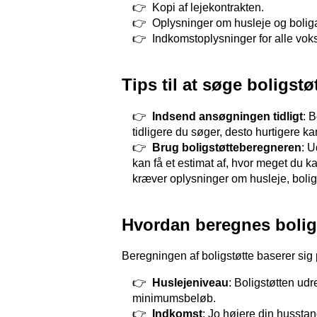
Kopi af lejekontrakten.
Oplysninger om husleje og boliga
Indkomstoplysninger for alle vok
Tips til at søge boligstø
Indsend ansøgningen tidligt
: 
tidligere du søger, desto hurtigere k
Brug boligstøtteberegneren
: U
kan få et estimat af, hvor meget du k
kræver oplysninger om husleje, boli
Hvordan beregnes bolig
Beregningen af boligstøtte baserer sig 
Huslejeniveau
: Boligstøtten udr
minimumsbeløb.
Indkomst
: Jo højere din husstan