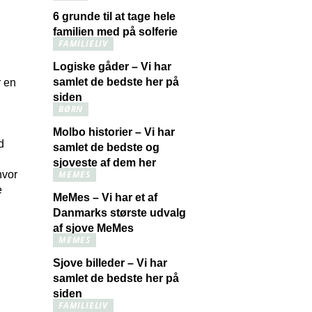
6 grunde til at tage hele
familien med på solferie
FAMILIELIV
Logiske gåder – Vi har
samlet de bedste her på
r en
siden
BØRN
Molbo historier – Vi har
d
samlet de bedste og
sjoveste af dem her
MEMES
hvor
e
MeMes – Vi har et af
Danmarks største udvalg
af sjove MeMes
MEMES
Sjove billeder – Vi har
samlet de bedste her på
siden
FAMILIELIV