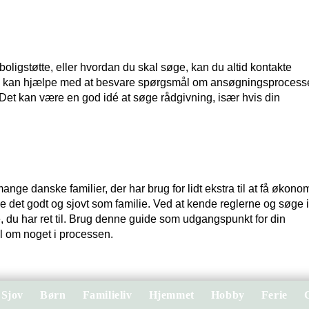
 boligstøtte, eller hvordan du skal søge, kan du altid kontakte
e kan hjælpe med at besvare spørgsmål om ansøgningsprocess
t kan være en god idé at søge rådgivning, især hvis din
ange danske familier, der har brug for lidt ekstra til at få økono
e det godt og sjovt som familie. Ved at kende reglerne og søge i
te, du har ret til. Brug denne guide som udgangspunkt for din
vl om noget i processen.
Sjov
Børn
Familieliv
Hjemmet
Hobby
Ferie