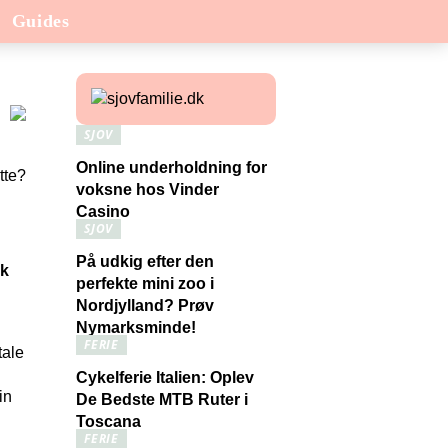
Guides
SJOV
Online underholdning for
voksne hos Vinder
Casino
SJOV
På udkig efter den
sk
perfekte mini zoo i
Nordjylland? Prøv
Nymarksminde!
FERIE
tale
Cykelferie Italien: Oplev
in
De Bedste MTB Ruter i
Toscana
FERIE