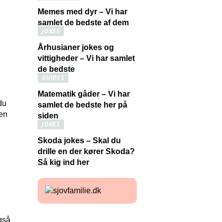
Memes med dyr – Vi har
samlet de bedste af dem
JOKES
Århusianer jokes og
vittigheder – Vi har samlet
de bedste
GUIDES
Matematik gåder – Vi har
du
samlet de bedste her på
ren
siden
JOKES
Skoda jokes – Skal du
drille en der kører Skoda?
Så kig ind her
også