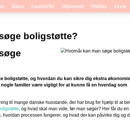
ov
Børn
Familieliv
Hjemmet
Hobby
Ferie
søge boligstøtte?
 søge
ge boligstøtte, og hvordan du kan sikre dig ekstra økonomi
or nogle familier være vigtigt for at kunne få en hverdag som
ng til mange danske husstande, der har brug for hjælp til at be
ligstøtte
, og hvad skal man vide, før man søger? Her får du en
e, hvordan processen fungerer, og hvad der kan påvirke dig og d