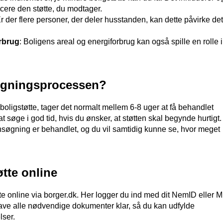
cere den støtte, du modtager.
Er der flere personer, der deler husstanden, kan dette påvirke det
orbrug
: Boligens areal og energiforbrug kan også spille en rolle i
søgningsprocessen?
oligstøtte, tager det normalt mellem 6-8 uger at få behandlet
t søge i god tid, hvis du ønsker, at støtten skal begynde hurtigt
 ansøgning er behandlet, og du vil samtidig kunne se, hvor meget
tte online
tte online via borger.dk. Her logger du ind med dit NemID eller M
ave alle nødvendige dokumenter klar, så du kan udfylde
lser.