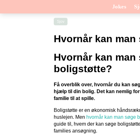
Jokes
Sj
Sjov
Hvornår kan man 
Hvornår kan man
boligstøtte?
Få overblik over, hvornår du kan sø
hjælp til din bolig. Det kan nemlig f
familie til at spille.
Boligstøtte er en økonomisk håndsrækni
huslejen. Men
hvornår kan man søge bo
guide til, hvem der kan søge boligstøtt
families ansøgning.