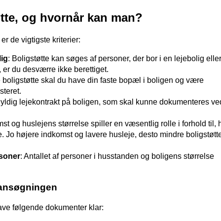
tte, og hvornår kan man?
 er de vigtigste kriterier:
lig
: Boligstøtte kan søges af personer, der bor i en lejebolig elle
, er du desværre ikke berettiget.
e boligstøtte skal du have din faste bopæl i boligen og være
steret.
gyldig lejekontrakt på boligen, som skal kunne dokumenteres ve
st og huslejens størrelse spiller en væsentlig rolle i forhold til, 
. Jo højere indkomst og lavere husleje, desto mindre boligstøtt
rsoner
: Antallet af personer i husstanden og boligens størrelse
 ansøgningen
ave følgende dokumenter klar: