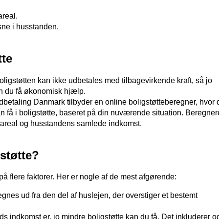
real.
sne i husstanden.
tte
Boligstøtten kan ikke udbetales med tilbagevirkende kraft, så jo
an du få økonomisk hjælp.
dbetaling Danmark tilbyder en online boligstøtteberegner, hvor 
an få i boligstøtte, baseret på din nuværende situation. Beregne
gareal og husstandens samlede indkomst.
støtte?
på flere faktorer. Her er nogle af de mest afgørende:
egnes ud fra den del af huslejen, der overstiger et bestemt
ds indkomst er, jo mindre boligstøtte kan du få. Det inkluderer 