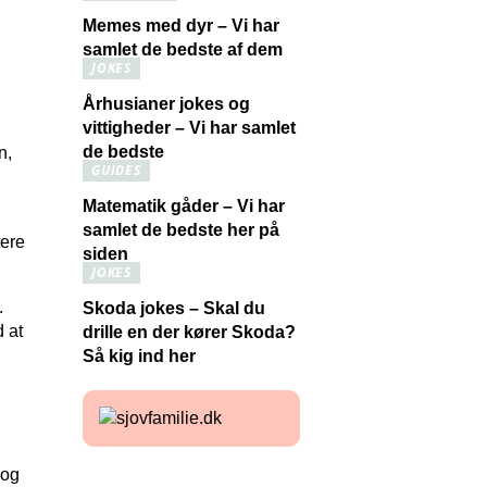
Memes med dyr – Vi har
samlet de bedste af dem
JOKES
Århusianer jokes og
vittigheder – Vi har samlet
de bedste
n,
GUIDES
Matematik gåder – Vi har
samlet de bedste her på
tere
siden
JOKES
.
Skoda jokes – Skal du
 at
drille en der kører Skoda?
Så kig ind her
 og