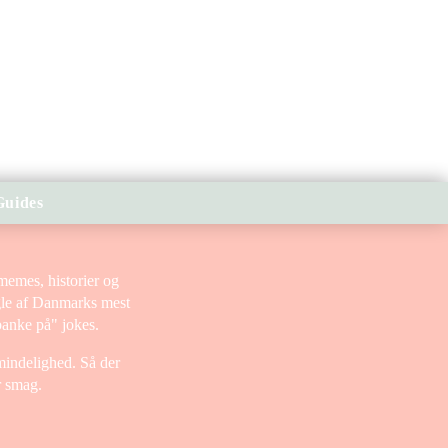
Guides
memes, historier og
ogle af Danmarks mest
banke på" jokes.
lmindelighed. Så der
r smag.