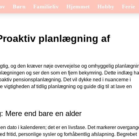
ov
Børn
Familieliv
Hjemmet
Hobby
Ferie
Proaktiv planlægning af
igtig, og den kræver nøje overvejelse og omhyggelig planlægni
ægningen og ser den som en fjern bekymring. Dette indlæg har 
roaktiv pensionsplanlægning. Det vil dykke ned i nuancerne i
 vigtigheden af tidlig planlægning og guide dig til at lave en
g: Mere end bare en alder
r en dato i kalenderen; det er en livsfase. Det markerer overgan
v med fritid, personlige sysler og forhåbentlig afslapning. Begrebet