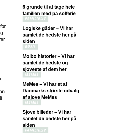
6 grunde til at tage hele
familien med på solferie
FAMILIELIV
for
Logiske gåder – Vi har
ng
samlet de bedste her på
rer
siden
BØRN
Molbo historier – Vi har
samlet de bedste og
sjoveste af dem her
MEMES
n
MeMes – Vi har et af
Danmarks største udvalg
kan
af sjove MeMes
di
MEMES
Sjove billeder – Vi har
samlet de bedste her på
siden
FAMILIELIV