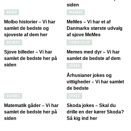
siden
BØRN
MEMES
Molbo historier – Vi har
MeMes – Vi har et af
samlet de bedste og
Danmarks største udvalg
sjoveste af dem her
af sjove MeMes
MEMES
FAMILIELIV
Sjove billeder – Vi har
Memes med dyr – Vi har
samlet de bedste her på
samlet de bedste af dem
siden
JOKES
Århusianer jokes og
vittigheder – Vi har samlet
de bedste
GUIDES
JOKES
Matematik gåder – Vi har
Skoda jokes – Skal du
samlet de bedste her på
drille en der kører Skoda?
siden
Så kig ind her